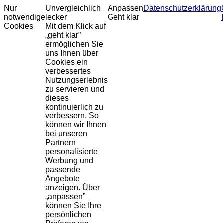
Nur
Unvergleichlich
Anpassen
Datenschutzerklärung
notwendige
lecker
Geht klar
Cookies
Mit dem Klick auf
„geht klar”
ermöglichen Sie
uns Ihnen über
Cookies ein
verbessertes
Nutzungserlebnis
zu servieren und
dieses
kontinuierlich zu
verbessern. So
können wir Ihnen
bei unseren
Partnern
personalisierte
Werbung und
passende
Angebote
anzeigen. Über
„anpassen”
können Sie Ihre
persönlichen