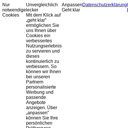
Nur
Unvergleichlich
Anpassen
Datenschutzerklärung
notwendige
lecker
Geht klar
Cookies
Mit dem Klick auf
„geht klar”
ermöglichen Sie
uns Ihnen über
Cookies ein
verbessertes
Nutzungserlebnis
zu servieren und
dieses
kontinuierlich zu
verbessern. So
können wir Ihnen
bei unseren
Partnern
personalisierte
Werbung und
passende
Angebote
anzeigen. Über
„anpassen”
können Sie Ihre
persönlichen