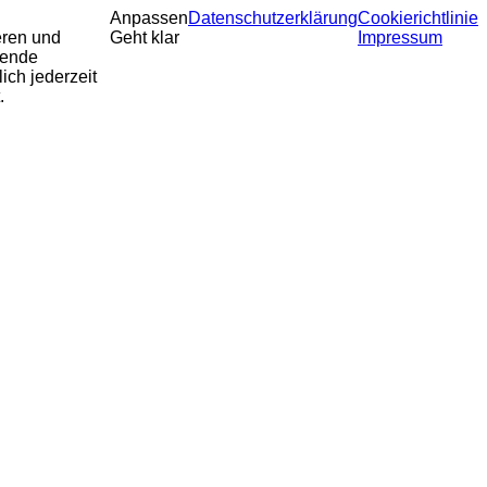
Anpassen
Datenschutzerklärung
Cookierichtlinie
eren und
Geht klar
Impressum
sende
ich jederzeit
.