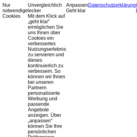
Nur
Unvergleichlich
Anpassen
Datenschutzerklärung
notwendige
lecker
Geht klar
Cookies
Mit dem Klick auf
„geht klar”
ermöglichen Sie
uns Ihnen über
Cookies ein
verbessertes
Nutzungserlebnis
zu servieren und
dieses
kontinuierlich zu
verbessern. So
können wir Ihnen
bei unseren
Partnern
personalisierte
Werbung und
passende
Angebote
anzeigen. Über
„anpassen”
können Sie Ihre
persönlichen