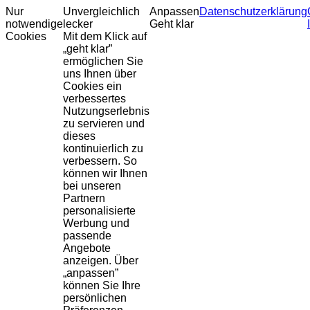
Nur
Unvergleichlich
Anpassen
Datenschutzerklärung
notwendige
lecker
Geht klar
Cookies
Mit dem Klick auf
„geht klar”
ermöglichen Sie
uns Ihnen über
Cookies ein
verbessertes
Nutzungserlebnis
zu servieren und
dieses
kontinuierlich zu
verbessern. So
können wir Ihnen
bei unseren
Partnern
personalisierte
Werbung und
passende
Angebote
anzeigen. Über
„anpassen”
können Sie Ihre
persönlichen