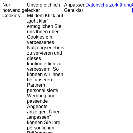
Nur
Unvergleichlich
Anpassen
Datenschutzerklärung
notwendige
lecker
Geht klar
Cookies
Mit dem Klick auf
„geht klar”
ermöglichen Sie
uns Ihnen über
Cookies ein
verbessertes
Nutzungserlebnis
zu servieren und
dieses
kontinuierlich zu
verbessern. So
können wir Ihnen
bei unseren
Partnern
personalisierte
Werbung und
passende
Angebote
anzeigen. Über
„anpassen”
können Sie Ihre
persönlichen