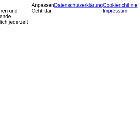
Anpassen
Datenschutzerklärung
Cookierichtlinie
eren und
Geht klar
Impressum
sende
ich jederzeit
.