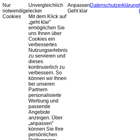
Nur
Unvergleichlich
Anpassen
Datenschutzerklärung
notwendige
lecker
Geht klar
Cookies
Mit dem Klick auf
„geht klar”
ermöglichen Sie
uns Ihnen über
Cookies ein
verbessertes
Nutzungserlebnis
zu servieren und
dieses
kontinuierlich zu
verbessern. So
können wir Ihnen
bei unseren
Partnern
personalisierte
Werbung und
passende
Angebote
anzeigen. Über
„anpassen”
können Sie Ihre
persönlichen