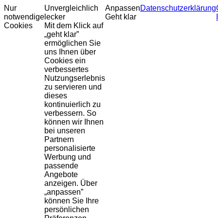
Nur
Unvergleichlich
Anpassen
Datenschutzerklärung
notwendige
lecker
Geht klar
Cookies
Mit dem Klick auf
„geht klar”
ermöglichen Sie
uns Ihnen über
Cookies ein
verbessertes
Nutzungserlebnis
zu servieren und
dieses
kontinuierlich zu
verbessern. So
können wir Ihnen
bei unseren
Partnern
personalisierte
Werbung und
passende
Angebote
anzeigen. Über
„anpassen”
können Sie Ihre
persönlichen