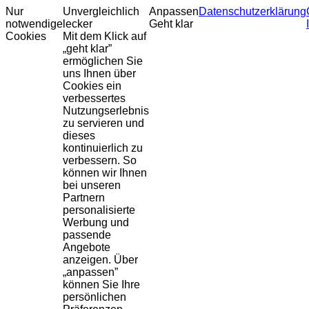
Nur
Unvergleichlich
Anpassen
Datenschutzerklärung
notwendige
lecker
Geht klar
Cookies
Mit dem Klick auf
„geht klar”
ermöglichen Sie
uns Ihnen über
Cookies ein
verbessertes
Nutzungserlebnis
zu servieren und
dieses
kontinuierlich zu
verbessern. So
können wir Ihnen
bei unseren
Partnern
personalisierte
Werbung und
passende
Angebote
anzeigen. Über
„anpassen”
können Sie Ihre
persönlichen