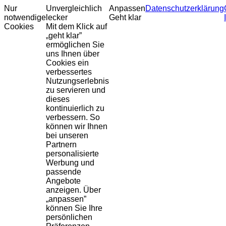
Nur
Unvergleichlich
Anpassen
Datenschutzerklärung
notwendige
lecker
Geht klar
Cookies
Mit dem Klick auf
„geht klar”
ermöglichen Sie
uns Ihnen über
Cookies ein
verbessertes
Nutzungserlebnis
zu servieren und
dieses
kontinuierlich zu
verbessern. So
können wir Ihnen
bei unseren
Partnern
personalisierte
Werbung und
passende
Angebote
anzeigen. Über
„anpassen”
können Sie Ihre
persönlichen