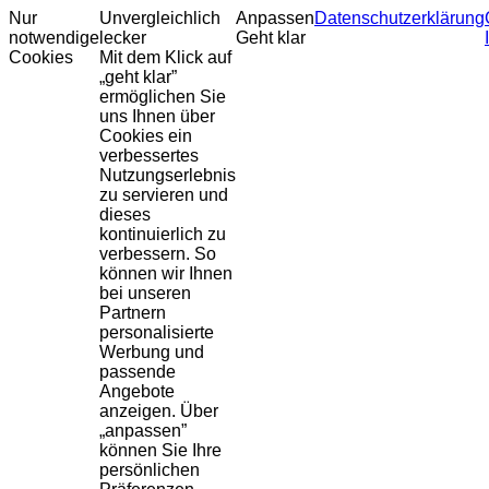
Nur
Unvergleichlich
Anpassen
Datenschutzerklärung
notwendige
lecker
Geht klar
Cookies
Mit dem Klick auf
„geht klar”
ermöglichen Sie
uns Ihnen über
Cookies ein
verbessertes
Nutzungserlebnis
zu servieren und
dieses
kontinuierlich zu
verbessern. So
können wir Ihnen
bei unseren
Partnern
personalisierte
Werbung und
passende
Angebote
anzeigen. Über
„anpassen”
können Sie Ihre
persönlichen