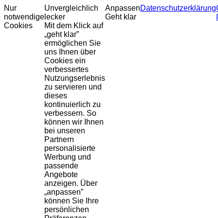
Nur
Unvergleichlich
Anpassen
Datenschutzerklärung
notwendige
lecker
Geht klar
Cookies
Mit dem Klick auf
„geht klar”
ermöglichen Sie
uns Ihnen über
Cookies ein
verbessertes
Nutzungserlebnis
zu servieren und
dieses
kontinuierlich zu
verbessern. So
können wir Ihnen
bei unseren
Partnern
personalisierte
Werbung und
passende
Angebote
anzeigen. Über
„anpassen”
können Sie Ihre
persönlichen