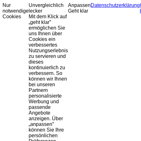
Nur
Unvergleichlich
Anpassen
Datenschutzerklärung
notwendige
lecker
Geht klar
Cookies
Mit dem Klick auf
„geht klar”
ermöglichen Sie
uns Ihnen über
Cookies ein
verbessertes
Nutzungserlebnis
zu servieren und
dieses
kontinuierlich zu
verbessern. So
können wir Ihnen
bei unseren
Partnern
personalisierte
Werbung und
passende
Angebote
anzeigen. Über
„anpassen”
können Sie Ihre
persönlichen