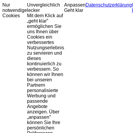
Nur
Unvergleichlich
Anpassen
Datenschutzerklärung
notwendige
lecker
Geht klar
Cookies
Mit dem Klick auf
„geht klar”
ermöglichen Sie
uns Ihnen über
Cookies ein
verbessertes
Nutzungserlebnis
zu servieren und
dieses
kontinuierlich zu
verbessern. So
können wir Ihnen
bei unseren
Partnern
personalisierte
Werbung und
passende
Angebote
anzeigen. Über
„anpassen”
können Sie Ihre
persönlichen