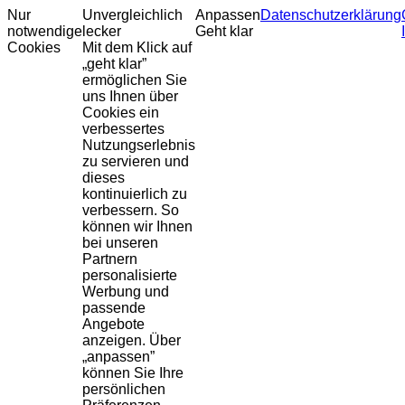
Nur
Unvergleichlich
Anpassen
Datenschutzerklärung
notwendige
lecker
Geht klar
Cookies
Mit dem Klick auf
„geht klar”
ermöglichen Sie
uns Ihnen über
Cookies ein
verbessertes
Nutzungserlebnis
zu servieren und
dieses
kontinuierlich zu
verbessern. So
können wir Ihnen
bei unseren
Partnern
personalisierte
Werbung und
passende
Angebote
anzeigen. Über
„anpassen”
können Sie Ihre
persönlichen