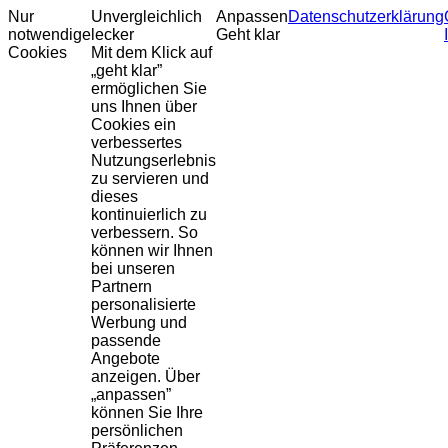
Nur
Unvergleichlich
Anpassen
Datenschutzerklärung
notwendige
lecker
Geht klar
Cookies
Mit dem Klick auf
„geht klar”
ermöglichen Sie
uns Ihnen über
Cookies ein
verbessertes
Nutzungserlebnis
zu servieren und
dieses
kontinuierlich zu
verbessern. So
können wir Ihnen
bei unseren
Partnern
personalisierte
Werbung und
passende
Angebote
anzeigen. Über
„anpassen”
können Sie Ihre
persönlichen