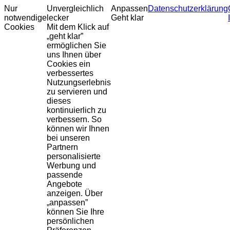
Nur
Unvergleichlich
Anpassen
Datenschutzerklärung
notwendige
lecker
Geht klar
Cookies
Mit dem Klick auf
„geht klar”
ermöglichen Sie
uns Ihnen über
Cookies ein
verbessertes
Nutzungserlebnis
zu servieren und
dieses
kontinuierlich zu
verbessern. So
können wir Ihnen
bei unseren
Partnern
personalisierte
Werbung und
passende
Angebote
anzeigen. Über
„anpassen”
können Sie Ihre
persönlichen