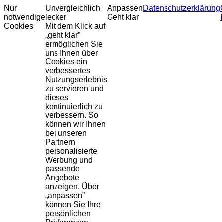
Nur
Unvergleichlich
Anpassen
Datenschutzerklärung
notwendige
lecker
Geht klar
Cookies
Mit dem Klick auf
„geht klar”
ermöglichen Sie
uns Ihnen über
Cookies ein
verbessertes
Nutzungserlebnis
zu servieren und
dieses
kontinuierlich zu
verbessern. So
können wir Ihnen
bei unseren
Partnern
personalisierte
Werbung und
passende
Angebote
anzeigen. Über
„anpassen”
können Sie Ihre
persönlichen