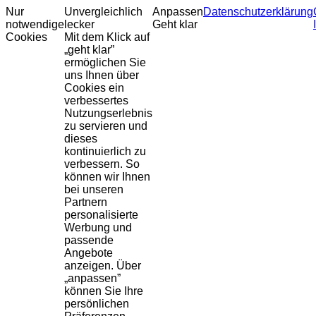
Nur
Unvergleichlich
Anpassen
Datenschutzerklärung
notwendige
lecker
Geht klar
Cookies
Mit dem Klick auf
„geht klar”
ermöglichen Sie
uns Ihnen über
Cookies ein
verbessertes
Nutzungserlebnis
zu servieren und
dieses
kontinuierlich zu
verbessern. So
können wir Ihnen
bei unseren
Partnern
personalisierte
Werbung und
passende
Angebote
anzeigen. Über
„anpassen”
können Sie Ihre
persönlichen