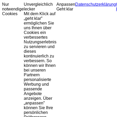
Nur
Unvergleichlich
Anpassen
Datenschutzerklärung
notwendige
lecker
Geht klar
Cookies
Mit dem Klick auf
„geht klar”
ermöglichen Sie
uns Ihnen über
Cookies ein
verbessertes
Nutzungserlebnis
zu servieren und
dieses
kontinuierlich zu
verbessern. So
können wir Ihnen
bei unseren
Partnern
personalisierte
Werbung und
passende
Angebote
anzeigen. Über
„anpassen”
können Sie Ihre
persönlichen