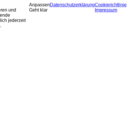
Anpassen
Datenschutzerklärung
Cookierichtlinie
eren und
Geht klar
Impressum
sende
ich jederzeit
.