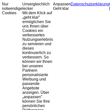
Nur
Unvergleichlich
Anpassen
Datenschutzerklärung
notwendige
lecker
Geht klar
Cookies
Mit dem Klick auf
„geht klar”
ermöglichen Sie
uns Ihnen über
Cookies ein
verbessertes
Nutzungserlebnis
zu servieren und
dieses
kontinuierlich zu
verbessern. So
können wir Ihnen
bei unseren
Partnern
personalisierte
Werbung und
passende
Angebote
anzeigen. Über
„anpassen”
können Sie Ihre
persönlichen