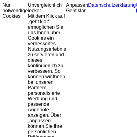
Nur
Unvergleichlich
Anpassen
Datenschutzerklärung
notwendige
lecker
Geht klar
Cookies
Mit dem Klick auf
„geht klar”
ermöglichen Sie
uns Ihnen über
Cookies ein
verbessertes
Nutzungserlebnis
zu servieren und
dieses
kontinuierlich zu
verbessern. So
können wir Ihnen
bei unseren
Partnern
personalisierte
Werbung und
passende
Angebote
anzeigen. Über
„anpassen”
können Sie Ihre
persönlichen