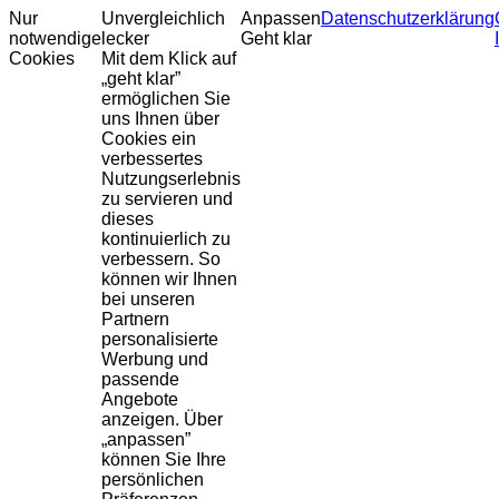
Nur
Unvergleichlich
Anpassen
Datenschutzerklärung
notwendige
lecker
Geht klar
Cookies
Mit dem Klick auf
„geht klar”
ermöglichen Sie
uns Ihnen über
Cookies ein
verbessertes
Nutzungserlebnis
zu servieren und
dieses
kontinuierlich zu
verbessern. So
können wir Ihnen
bei unseren
Partnern
personalisierte
Werbung und
passende
Angebote
anzeigen. Über
„anpassen”
können Sie Ihre
persönlichen