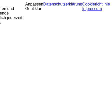
Anpassen
Datenschutzerklärung
Cookierichtlinie
eren und
Geht klar
Impressum
sende
ich jederzeit
.