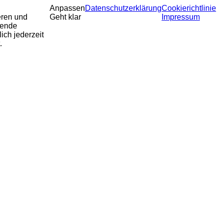
Anpassen
Datenschutzerklärung
Cookierichtlinie
eren und
Geht klar
Impressum
sende
ich jederzeit
.