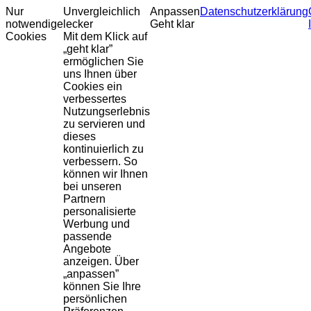
Nur
Unvergleichlich
Anpassen
Datenschutzerklärung
notwendige
lecker
Geht klar
Cookies
Mit dem Klick auf
„geht klar”
ermöglichen Sie
uns Ihnen über
Cookies ein
verbessertes
Nutzungserlebnis
zu servieren und
dieses
kontinuierlich zu
verbessern. So
können wir Ihnen
bei unseren
Partnern
personalisierte
Werbung und
passende
Angebote
anzeigen. Über
„anpassen”
können Sie Ihre
persönlichen