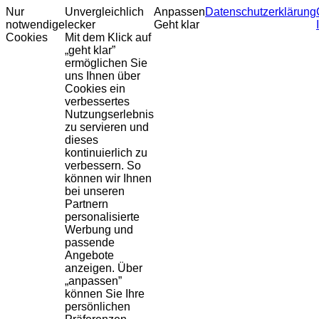
Nur
Unvergleichlich
Anpassen
Datenschutzerklärung
notwendige
lecker
Geht klar
Cookies
Mit dem Klick auf
„geht klar”
ermöglichen Sie
uns Ihnen über
Cookies ein
verbessertes
Nutzungserlebnis
zu servieren und
dieses
kontinuierlich zu
verbessern. So
können wir Ihnen
bei unseren
Partnern
personalisierte
Werbung und
passende
Angebote
anzeigen. Über
„anpassen”
können Sie Ihre
persönlichen