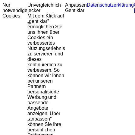
Nur
Unvergleichlich
Anpassen
Datenschutzerklärung
notwendige
lecker
Geht klar
Cookies
Mit dem Klick auf
„geht klar”
ermöglichen Sie
uns Ihnen über
Cookies ein
verbessertes
Nutzungserlebnis
zu servieren und
dieses
kontinuierlich zu
verbessern. So
können wir Ihnen
bei unseren
Partnern
personalisierte
Werbung und
passende
Angebote
anzeigen. Über
„anpassen”
können Sie Ihre
persönlichen