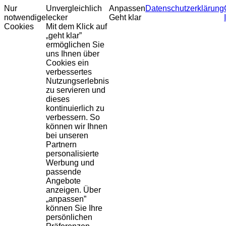
Nur
Unvergleichlich
Anpassen
Datenschutzerklärung
notwendige
lecker
Geht klar
Cookies
Mit dem Klick auf
„geht klar”
ermöglichen Sie
uns Ihnen über
Cookies ein
verbessertes
Nutzungserlebnis
zu servieren und
dieses
kontinuierlich zu
verbessern. So
können wir Ihnen
bei unseren
Partnern
personalisierte
Werbung und
passende
Angebote
anzeigen. Über
„anpassen”
können Sie Ihre
persönlichen