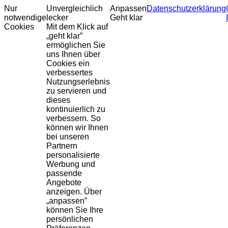
Nur
Unvergleichlich
Anpassen
Datenschutzerklärung
notwendige
lecker
Geht klar
Cookies
Mit dem Klick auf
„geht klar”
ermöglichen Sie
uns Ihnen über
Cookies ein
verbessertes
Nutzungserlebnis
zu servieren und
dieses
kontinuierlich zu
verbessern. So
können wir Ihnen
bei unseren
Partnern
personalisierte
Werbung und
passende
Angebote
anzeigen. Über
„anpassen”
können Sie Ihre
persönlichen