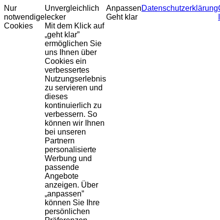
Nur
Unvergleichlich
Anpassen
Datenschutzerklärung
notwendige
lecker
Geht klar
Cookies
Mit dem Klick auf
„geht klar”
ermöglichen Sie
uns Ihnen über
Cookies ein
verbessertes
Nutzungserlebnis
zu servieren und
dieses
kontinuierlich zu
verbessern. So
können wir Ihnen
bei unseren
Partnern
personalisierte
Werbung und
passende
Angebote
anzeigen. Über
„anpassen”
können Sie Ihre
persönlichen