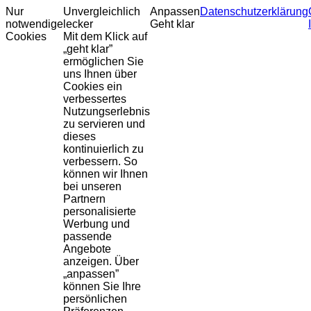
Nur
Unvergleichlich
Anpassen
Datenschutzerklärung
notwendige
lecker
Geht klar
Cookies
Mit dem Klick auf
„geht klar”
ermöglichen Sie
uns Ihnen über
Cookies ein
verbessertes
Nutzungserlebnis
zu servieren und
dieses
kontinuierlich zu
verbessern. So
können wir Ihnen
bei unseren
Partnern
personalisierte
Werbung und
passende
Angebote
anzeigen. Über
„anpassen”
können Sie Ihre
persönlichen