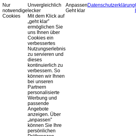
Nur
Unvergleichlich
Anpassen
Datenschutzerklärung
notwendige
lecker
Geht klar
Cookies
Mit dem Klick auf
„geht klar”
ermöglichen Sie
uns Ihnen über
Cookies ein
verbessertes
Nutzungserlebnis
zu servieren und
dieses
kontinuierlich zu
verbessern. So
können wir Ihnen
bei unseren
Partnern
personalisierte
Werbung und
passende
Angebote
anzeigen. Über
„anpassen”
können Sie Ihre
persönlichen