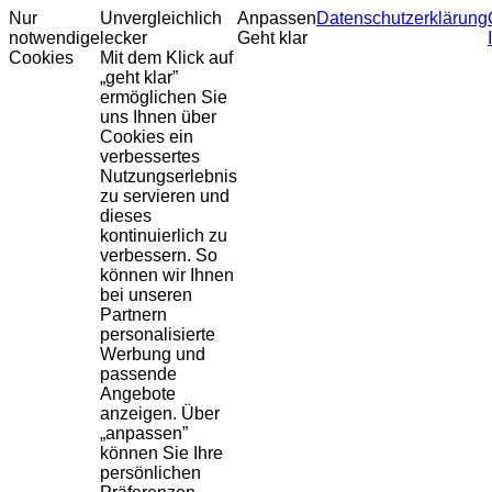
Nur
Unvergleichlich
Anpassen
Datenschutzerklärung
notwendige
lecker
Geht klar
Cookies
Mit dem Klick auf
„geht klar”
ermöglichen Sie
uns Ihnen über
Cookies ein
verbessertes
Nutzungserlebnis
zu servieren und
dieses
kontinuierlich zu
verbessern. So
können wir Ihnen
bei unseren
Partnern
personalisierte
Werbung und
passende
Angebote
anzeigen. Über
„anpassen”
können Sie Ihre
persönlichen