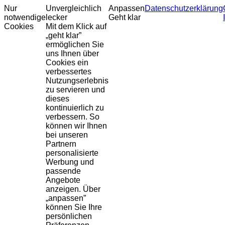
Nur
Unvergleichlich
Anpassen
Datenschutzerklärung
notwendige
lecker
Geht klar
Cookies
Mit dem Klick auf
„geht klar”
ermöglichen Sie
uns Ihnen über
Cookies ein
verbessertes
Nutzungserlebnis
zu servieren und
dieses
kontinuierlich zu
verbessern. So
können wir Ihnen
bei unseren
Partnern
personalisierte
Werbung und
passende
Angebote
anzeigen. Über
„anpassen”
können Sie Ihre
persönlichen