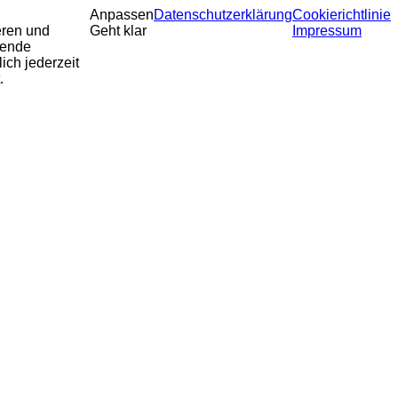
Anpassen
Datenschutzerklärung
Cookierichtlinie
eren und
Geht klar
Impressum
sende
ich jederzeit
.