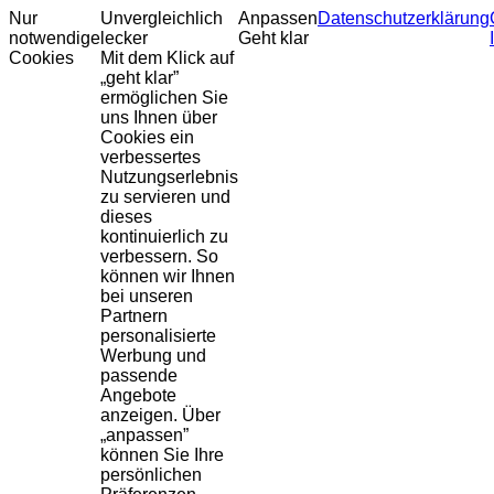
Nur
Unvergleichlich
Anpassen
Datenschutzerklärung
notwendige
lecker
Geht klar
Cookies
Mit dem Klick auf
„geht klar”
ermöglichen Sie
uns Ihnen über
Cookies ein
verbessertes
Nutzungserlebnis
zu servieren und
dieses
kontinuierlich zu
verbessern. So
können wir Ihnen
bei unseren
Partnern
personalisierte
Werbung und
passende
Angebote
anzeigen. Über
„anpassen”
können Sie Ihre
persönlichen