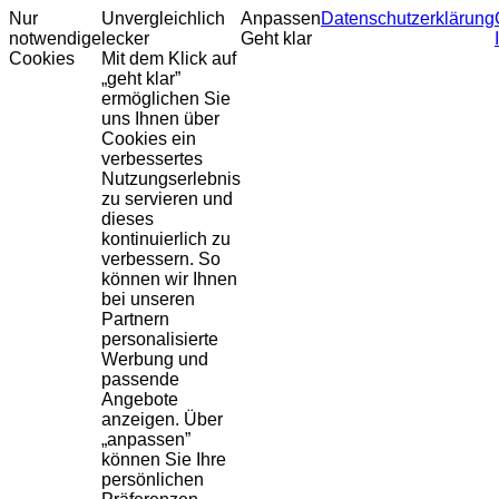
Nur
Unvergleichlich
Anpassen
Datenschutzerklärung
notwendige
lecker
Geht klar
Cookies
Mit dem Klick auf
„geht klar”
ermöglichen Sie
uns Ihnen über
Cookies ein
verbessertes
Nutzungserlebnis
zu servieren und
dieses
kontinuierlich zu
verbessern. So
können wir Ihnen
bei unseren
Partnern
personalisierte
Werbung und
passende
Angebote
anzeigen. Über
„anpassen”
können Sie Ihre
persönlichen