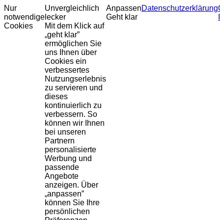
Nur
Unvergleichlich
Anpassen
Datenschutzerklärung
notwendige
lecker
Geht klar
Cookies
Mit dem Klick auf
„geht klar”
ermöglichen Sie
uns Ihnen über
Cookies ein
verbessertes
Nutzungserlebnis
zu servieren und
dieses
kontinuierlich zu
verbessern. So
können wir Ihnen
bei unseren
Partnern
personalisierte
Werbung und
passende
Angebote
anzeigen. Über
„anpassen”
können Sie Ihre
persönlichen