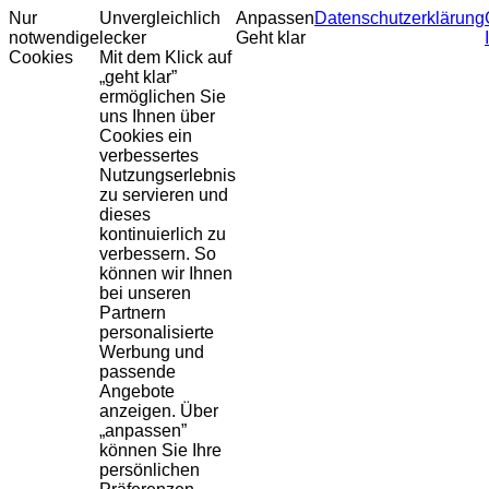
Nur
Unvergleichlich
Anpassen
Datenschutzerklärung
notwendige
lecker
Geht klar
Cookies
Mit dem Klick auf
„geht klar”
ermöglichen Sie
uns Ihnen über
Cookies ein
verbessertes
Nutzungserlebnis
zu servieren und
dieses
kontinuierlich zu
verbessern. So
können wir Ihnen
bei unseren
Partnern
personalisierte
Werbung und
passende
Angebote
anzeigen. Über
„anpassen”
können Sie Ihre
persönlichen