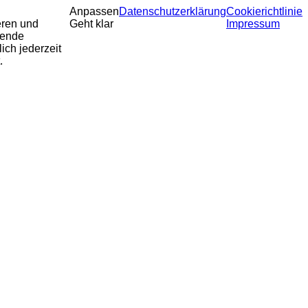
Anpassen
Datenschutzerklärung
Cookierichtlinie
eren und
Geht klar
Impressum
sende
ich jederzeit
.