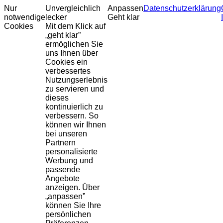
Nur
Unvergleichlich
Anpassen
Datenschutzerklärung
notwendige
lecker
Geht klar
Cookies
Mit dem Klick auf
„geht klar”
ermöglichen Sie
uns Ihnen über
Cookies ein
verbessertes
Nutzungserlebnis
zu servieren und
dieses
kontinuierlich zu
verbessern. So
können wir Ihnen
bei unseren
Partnern
personalisierte
Werbung und
passende
Angebote
anzeigen. Über
„anpassen”
können Sie Ihre
persönlichen