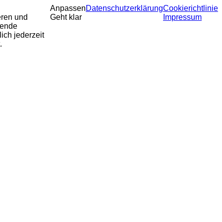
Anpassen
Datenschutzerklärung
Cookierichtlinie
eren und
Geht klar
Impressum
sende
ich jederzeit
.