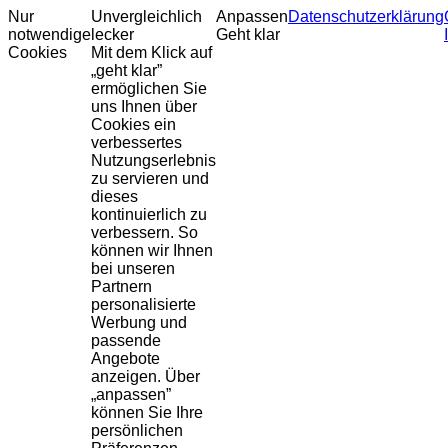
Nur
Unvergleichlich
Anpassen
Datenschutzerklärung
notwendige
lecker
Geht klar
Cookies
Mit dem Klick auf
„geht klar”
ermöglichen Sie
uns Ihnen über
Cookies ein
verbessertes
Nutzungserlebnis
zu servieren und
dieses
kontinuierlich zu
verbessern. So
können wir Ihnen
bei unseren
Partnern
personalisierte
Werbung und
passende
Angebote
anzeigen. Über
„anpassen”
können Sie Ihre
persönlichen