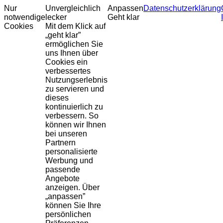
Nur
Unvergleichlich
Anpassen
Datenschutzerklärung
notwendige
lecker
Geht klar
Cookies
Mit dem Klick auf
„geht klar”
ermöglichen Sie
uns Ihnen über
Cookies ein
verbessertes
Nutzungserlebnis
zu servieren und
dieses
kontinuierlich zu
verbessern. So
können wir Ihnen
bei unseren
Partnern
personalisierte
Werbung und
passende
Angebote
anzeigen. Über
„anpassen”
können Sie Ihre
persönlichen