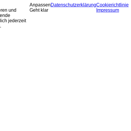
Anpassen
Datenschutzerklärung
Cookierichtlinie
eren und
Geht klar
Impressum
sende
ich jederzeit
.