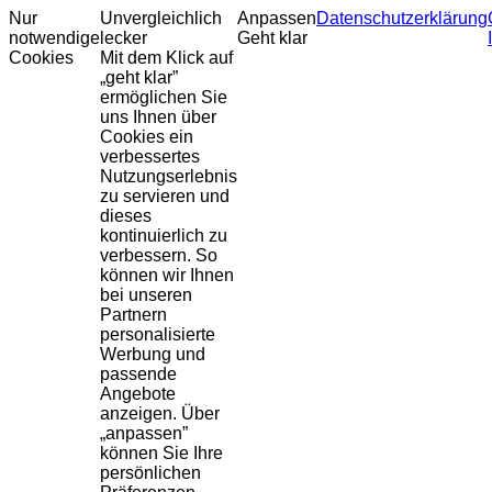
Nur
Unvergleichlich
Anpassen
Datenschutzerklärung
notwendige
lecker
Geht klar
Cookies
Mit dem Klick auf
„geht klar”
ermöglichen Sie
uns Ihnen über
Cookies ein
verbessertes
Nutzungserlebnis
zu servieren und
dieses
kontinuierlich zu
verbessern. So
können wir Ihnen
bei unseren
Partnern
personalisierte
Werbung und
passende
Angebote
anzeigen. Über
„anpassen”
können Sie Ihre
persönlichen