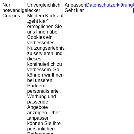
Nur
Unvergleichlich
Anpassen
Datenschutzerklärung
notwendige
lecker
Geht klar
Cookies
Mit dem Klick auf
„geht klar”
ermöglichen Sie
uns Ihnen über
Cookies ein
verbessertes
Nutzungserlebnis
zu servieren und
dieses
kontinuierlich zu
verbessern. So
können wir Ihnen
bei unseren
Partnern
personalisierte
Werbung und
passende
Angebote
anzeigen. Über
„anpassen”
können Sie Ihre
persönlichen